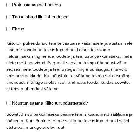
Professionaalne hügieen
Tööstuslikud liimilahendused
Ehitus
Kiilto on pühendunud teie privaatsuse kaitsmisele ja austamisele
ning me kasutame teie isikuandmeid ainult teie konto
haldamiseks ning nende toodete ja teenuste pakkumiseks, mida
olete meilt soovinud. Aeg-ajalt soovime teiega ühendust võtta
seoses meie toodete ja teenustega ning muu sisuga, mis võib
teile huvi pakkuda. Kui nõustute, et võtame teiega sel eesmärgil
ühendust, märkige allolev ruut, andmaks teada, kuidas soovite,
et teiega ühendust võtame:
Nõustun saama Kiilto turundusteateid.
*
Soovitud sisu pakkumiseks peame teie isikuandmeid säilitama ja
töötlema. Kui nõustute, et me säilitame teie isikuandmeid sellel
otstarbel, märkige allolev ruut.